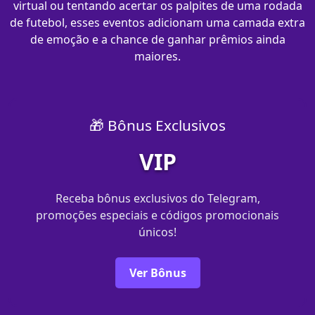
virtual ou tentando acertar os palpites de uma rodada
de futebol, esses eventos adicionam uma camada extra
de emoção e a chance de ganhar prêmios ainda
maiores.
🎁 Bônus Exclusivos
VIP
Receba bônus exclusivos do Telegram,
promoções especiais e códigos promocionais
únicos!
Ver Bônus