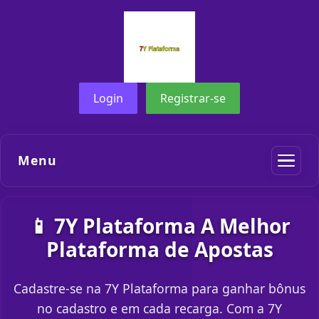
Login
Registrar-se
Menu
📱 7Y Plataforma A Melhor
Plataforma de Apostas
Cadastre-se na 7Y Plataforma para ganhar bônus
no cadastro e em cada recarga. Com a 7Y