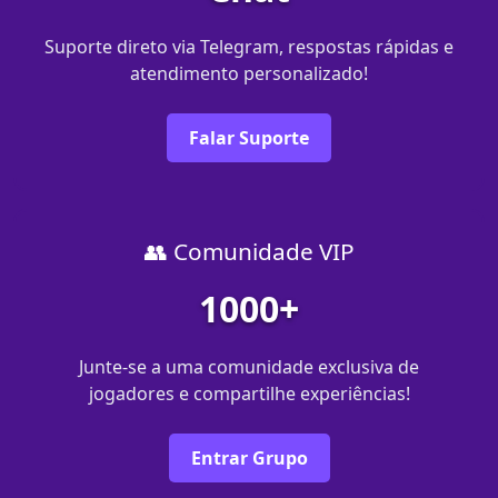
Suporte direto via Telegram, respostas rápidas e
atendimento personalizado!
Falar Suporte
👥 Comunidade VIP
1000+
Junte-se a uma comunidade exclusiva de
jogadores e compartilhe experiências!
Entrar Grupo