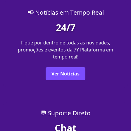
📢 Notícias em Tempo Real
24/7
Fique por dentro de todas as novidades,
promoções e eventos da 7Y Plataforma em
tempo real!
Ver Notícias
💬 Suporte Direto
Chat