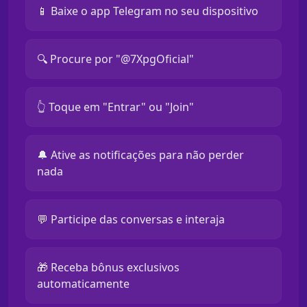
📱 Baixe o app Telegram no seu dispositivo
🔍 Procure por "@7XpgOficial"
👆 Toque em "Entrar" ou "Join"
🔔 Ative as notificações para não perder
nada
💬 Participe das conversas e interaja
🎁 Receba bônus exclusivos
automaticamente