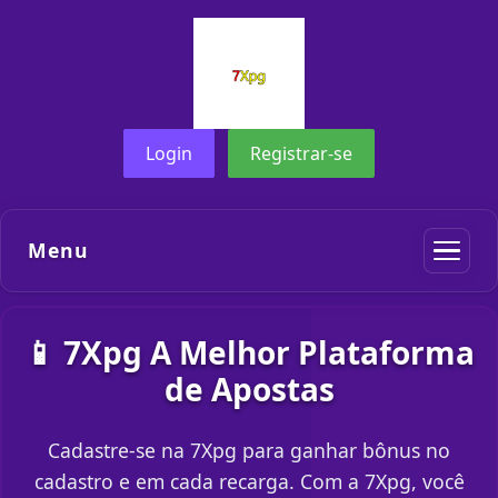
Login
Registrar-se
Menu
📱 7Xpg A Melhor Plataforma
de Apostas
Cadastre-se na 7Xpg para ganhar bônus no
cadastro e em cada recarga. Com a 7Xpg, você