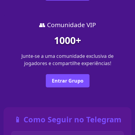
👥 Comunidade VIP
1000+
Junte-se a uma comunidade exclusiva de
jogadores e compartilhe experiências!
Entrar Grupo
📱 Como Seguir no Telegram