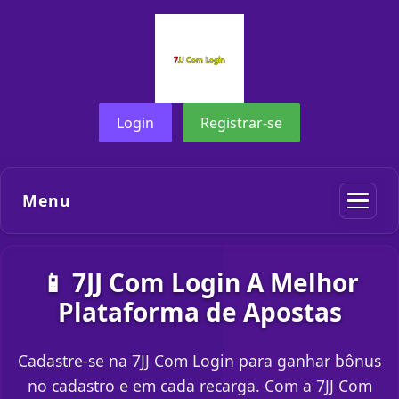
Login
Registrar-se
Menu
📱 7JJ Com Login A Melhor
Plataforma de Apostas
Cadastre-se na 7JJ Com Login para ganhar bônus
no cadastro e em cada recarga. Com a 7JJ Com