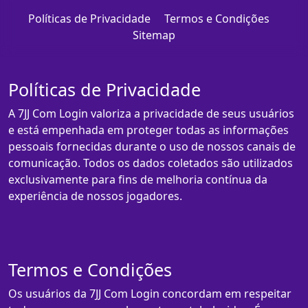
Políticas de Privacidade
Termos e Condições
Sitemap
Políticas de Privacidade
A 7JJ Com Login valoriza a privacidade de seus usuários
e está empenhada em proteger todas as informações
pessoais fornecidas durante o uso de nossos canais de
comunicação. Todos os dados coletados são utilizados
exclusivamente para fins de melhoria contínua da
experiência de nossos jogadores.
Termos e Condições
Os usuários da 7JJ Com Login concordam em respeitar