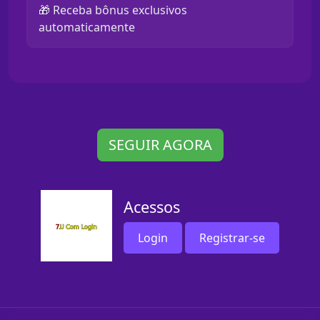
🎁 Receba bônus exclusivos
automaticamente
SEGUIR AGORA
Acessos
Login
Registrar-se