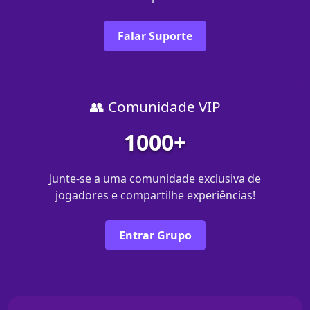
Falar Suporte
👥 Comunidade VIP
1000+
Junte-se a uma comunidade exclusiva de
jogadores e compartilhe experiências!
Entrar Grupo