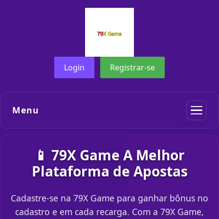
Login
Registrar-se
Menu
📱 79X Game A Melhor
Plataforma de Apostas
Cadastre-se na 79X Game para ganhar bônus no
cadastro e em cada recarga. Com a 79X Game,