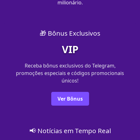
milionário.
🎁 Bônus Exclusivos
VIP
Receba bônus exclusivos do Telegram,
promoções especiais e códigos promocionais
únicos!
Ver Bônus
📢 Notícias em Tempo Real