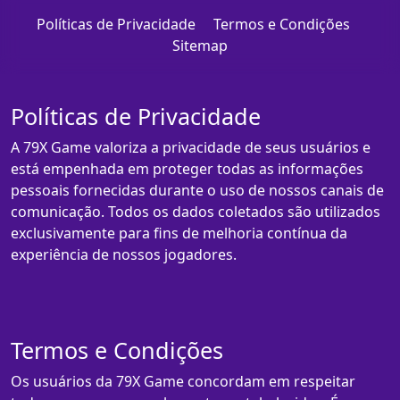
Políticas de Privacidade
Termos e Condições
Sitemap
Políticas de Privacidade
A 79X Game valoriza a privacidade de seus usuários e
está empenhada em proteger todas as informações
pessoais fornecidas durante o uso de nossos canais de
comunicação. Todos os dados coletados são utilizados
exclusivamente para fins de melhoria contínua da
experiência de nossos jogadores.
Termos e Condições
Os usuários da 79X Game concordam em respeitar