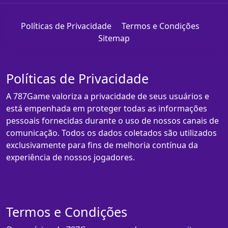
Políticas de Privacidade
Termos e Condições
Sitemap
Políticas de Privacidade
A 787Game valoriza a privacidade de seus usuários e
está empenhada em proteger todas as informações
pessoais fornecidas durante o uso de nossos canais de
comunicação. Todos os dados coletados são utilizados
exclusivamente para fins de melhoria contínua da
experiência de nossos jogadores.
Termos e Condições