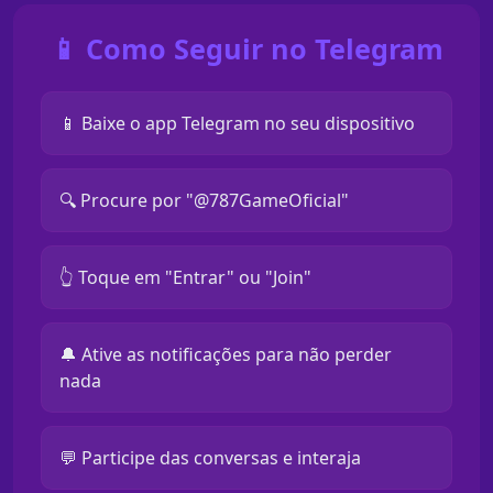
📱 Como Seguir no Telegram
📱 Baixe o app Telegram no seu dispositivo
🔍 Procure por "@787GameOficial"
👆 Toque em "Entrar" ou "Join"
🔔 Ative as notificações para não perder
nada
💬 Participe das conversas e interaja