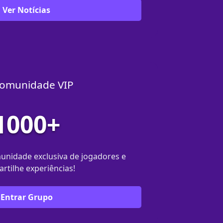
Ver Notícias
Comunidade VIP
1000+
unidade exclusiva de jogadores e
rtilhe experiências!
Entrar Grupo