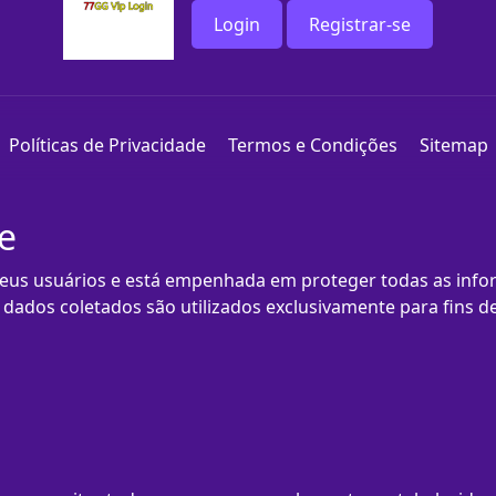
Login
Registrar-se
Políticas de Privacidade
Termos e Condições
Sitemap
de
 seus usuários e está empenhada em proteger todas as inf
dados coletados são utilizados exclusivamente para fins d