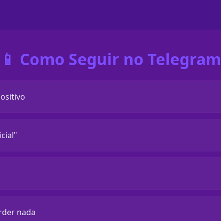
📱 Como Seguir no Telegram
ositivo
cial"
erder nada