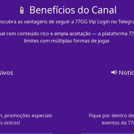
📱 Benefícios do Canal
scubra as vantagens de seguir a 77GG Vip Login no Teleg
nal com conteúdo rico e ampla aceitação — a plataforma 77
limites com múltiplas formas de jogar.
sivos
📢 Notí
m, promoções especiais
Fique por dentro d
s únicos!
eventos da 77