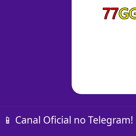
📱 Canal Oficial no Telegram!