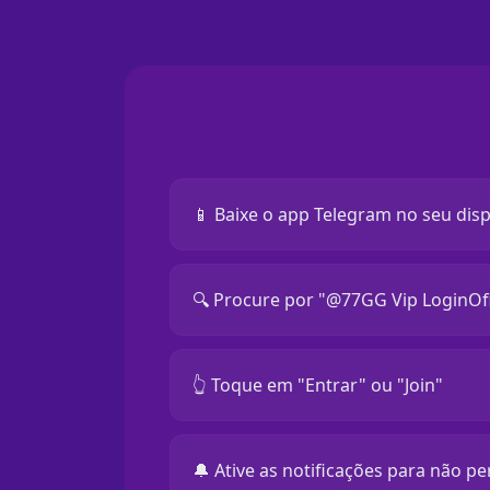
📱 Baixe o app Telegram no seu disp
🔍 Procure por "@77GG Vip LoginOfi
👆 Toque em "Entrar" ou "Join"
🔔 Ative as notificações para não p