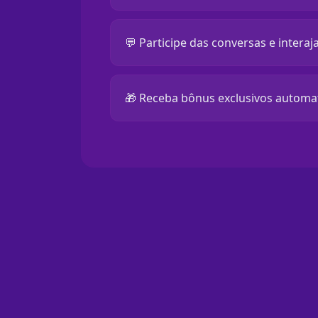
💬 Participe das conversas e interaj
🎁 Receba bônus exclusivos autom