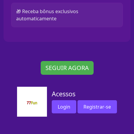
🎁 Receba bônus exclusivos
automaticamente
SEGUIR AGORA
Acessos
Login
Registrar-se