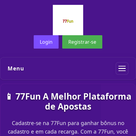
Login
Registrar-se
Menu
📱 77Fun A Melhor Plataforma
de Apostas
Cadastre-se na 77Fun para ganhar bônus no
cadastro e em cada recarga. Com a 77Fun, você