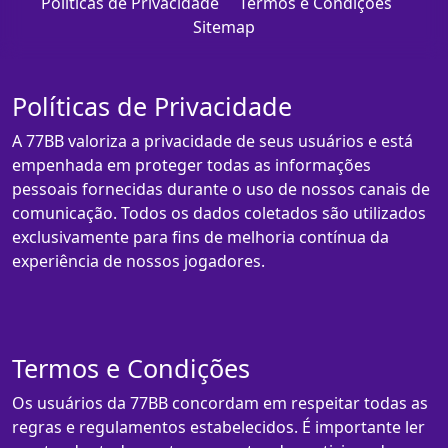
Políticas de Privacidade
Termos e Condições
Sitemap
Políticas de Privacidade
A 77BB valoriza a privacidade de seus usuários e está
empenhada em proteger todas as informações
pessoais fornecidas durante o uso de nossos canais de
comunicação. Todos os dados coletados são utilizados
exclusivamente para fins de melhoria contínua da
experiência de nossos jogadores.
Termos e Condições
Os usuários da 77BB concordam em respeitar todas as
regras e regulamentos estabelecidos. É importante ler