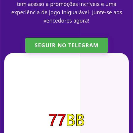
tem acesso a promoções incríveis e uma
experiência de jogo inigualável. Junte-se aos
vencedores agora!
SEGUIR NO TELEGRAM