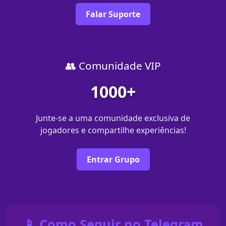
Falar Suporte
👥 Comunidade VIP
1000+
Junte-se a uma comunidade exclusiva de
jogadores e compartilhe experiências!
Entrar Grupo
📱 Como Seguir no Telegram