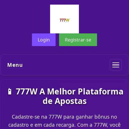
Login
Registrar-se
Menu
📱 777W A Melhor Plataforma
de Apostas
Cadastre-se na 777W para ganhar bônus no
cadastro e em cada recarga. Com a 777W, você