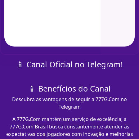
📱 Canal Oficial no Telegram!
📱 Benefícios do Canal
Descubra as vantagens de seguir a 777G.Com no
Telegram
A 777G.Com mantém um serviço de excelência; a
777G.Com Brasil busca constantemente atender às
expectativas dos jogadores com inovação e melhorias