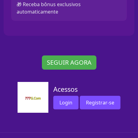
🎁 Receba bônus exclusivos
automaticamente
SEGUIR AGORA
Acessos
Login
Registrar-se