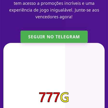
tem acesso a promoções incríveis e uma
experiência de jogo inigualável. Junte-se aos
vencedores agora!
SEGUIR NO TELEGRAM