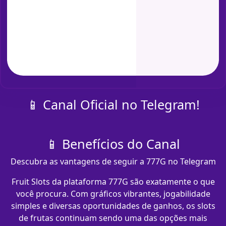
📱 Canal Oficial no Telegram!
📱 Benefícios do Canal
Descubra as vantagens de seguir a 777G no Telegram
Fruit Slots da plataforma 777G são exatamente o que
você procura. Com gráficos vibrantes, jogabilidade
simples e diversas oportunidades de ganhos, os slots
de frutas continuam sendo uma das opções mais