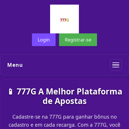
Login
Registrar-se
Menu
📱 777G A Melhor Plataforma
de Apostas
Cadastre-se na 777G para ganhar bônus no
cadastro e em cada recarga. Com a 777G, você