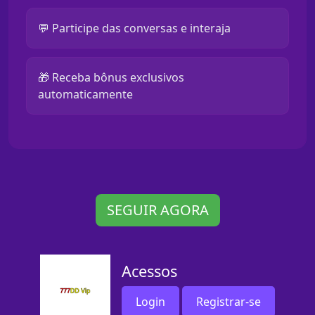
💬 Participe das conversas e interaja
🎁 Receba bônus exclusivos
automaticamente
SEGUIR AGORA
Acessos
Login
Registrar-se