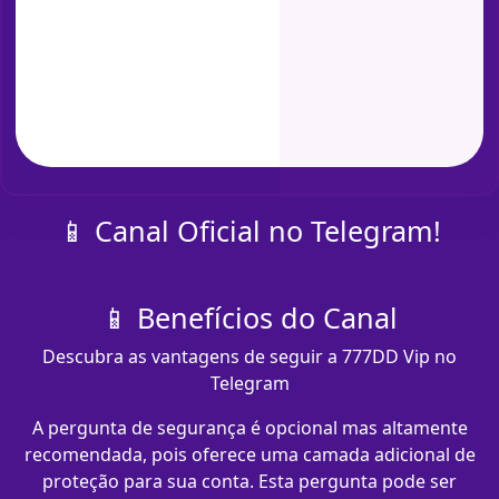
📱 Canal Oficial no Telegram!
📱 Benefícios do Canal
Descubra as vantagens de seguir a 777DD Vip no
Telegram
A pergunta de segurança é opcional mas altamente
recomendada, pois oferece uma camada adicional de
proteção para sua conta. Esta pergunta pode ser