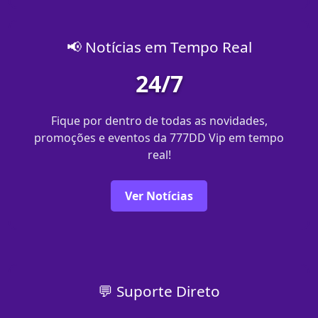
📢 Notícias em Tempo Real
24/7
Fique por dentro de todas as novidades,
promoções e eventos da 777DD Vip em tempo
real!
Ver Notícias
💬 Suporte Direto