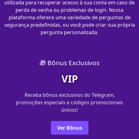
utilizada para recuperar acesso à sua conta em caso de
perda de senha ou problemas de login. Nossa
plataforma oferece uma variedade de perguntas de
segurança predefinidas, ou você pode criar sua própria
pergunta personalizada.
🎁 Bônus Exclusivos
VIP
Receba bônus exclusivos do Telegram,
promoções especiais e códigos promocionais
únicos!
Ver Bônus