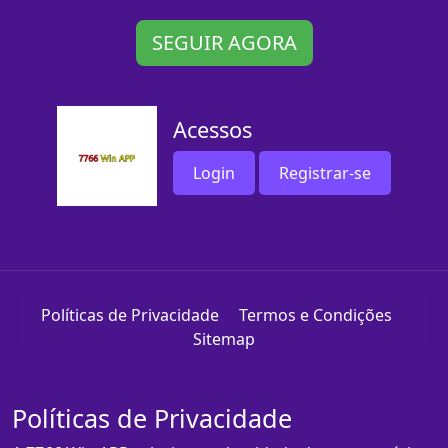
SEGUIR AGORA
Acessos
Login
Registrar-se
Políticas de Privacidade
Termos e Condições
Sitemap
Políticas de Privacidade