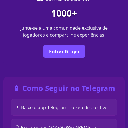
1000+
Junte-se a uma comunidade exclusiva de
jogadores e compartilhe experiências!
Entrar Grupo
📱 Como Seguir no Telegram
📱 Baixe o app Telegram no seu dispositivo
🔍 Procure por "@7766 Win APPOficial"