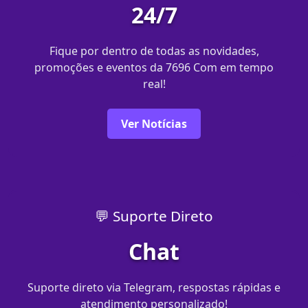
24/7
Fique por dentro de todas as novidades,
promoções e eventos da 7696 Com em tempo
real!
Ver Notícias
💬 Suporte Direto
Chat
Suporte direto via Telegram, respostas rápidas e
atendimento personalizado!