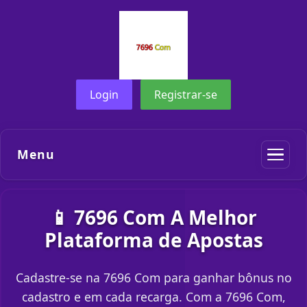
Login
Registrar-se
Menu
📱 7696 Com A Melhor
Plataforma de Apostas
Cadastre-se na 7696 Com para ganhar bônus no
cadastro e em cada recarga. Com a 7696 Com,