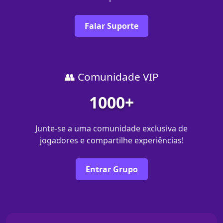
Falar Suporte
👥 Comunidade VIP
1000+
Junte-se a uma comunidade exclusiva de
jogadores e compartilhe experiências!
Entrar Grupo