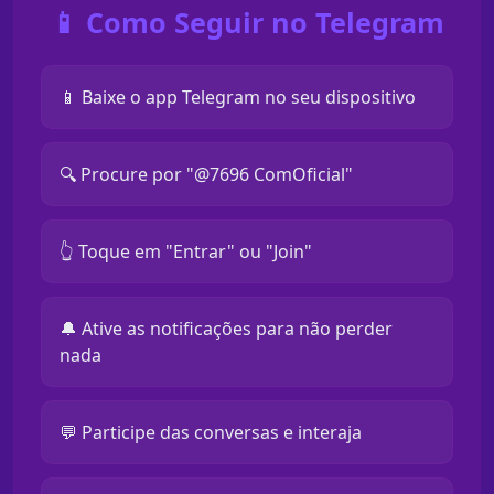
📱 Como Seguir no Telegram
📱 Baixe o app Telegram no seu dispositivo
🔍 Procure por "@7696 ComOficial"
👆 Toque em "Entrar" ou "Join"
🔔 Ative as notificações para não perder
nada
💬 Participe das conversas e interaja