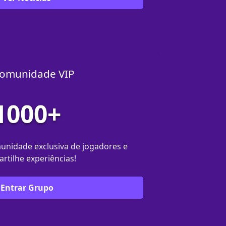
Comunidade VIP
1000+
unidade exclusiva de jogadores e
rtilhe experiências!
Entrar Grupo