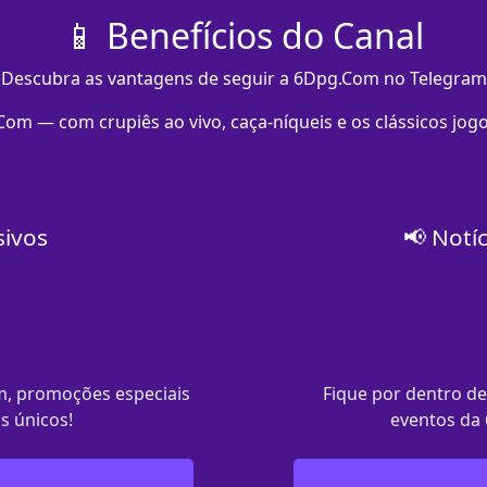
📱 Benefícios do Canal
Descubra as vantagens de seguir a 6Dpg.Com no Telegram
.Com — com crupiês ao vivo, caça-níqueis e os clássicos jog
sivos
📢 Notí
m, promoções especiais
Fique por dentro d
s únicos!
eventos da