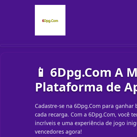
📱 6Dpg.Com A M
Plataforma de A
Cadastre-se na 6Dpg.Com para ganhar 
cada recarga. Com a 6Dpg.Com, você t
incríveis e uma experiência de jogo inig
vencedores agora!