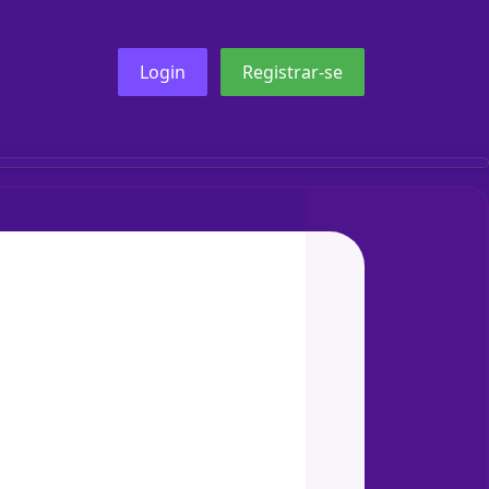
Login
Registrar-se