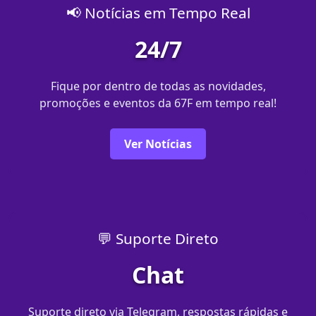
📢 Notícias em Tempo Real
24/7
Fique por dentro de todas as novidades,
promoções e eventos da 67F em tempo real!
Ver Notícias
💬 Suporte Direto
Chat
Suporte direto via Telegram, respostas rápidas e