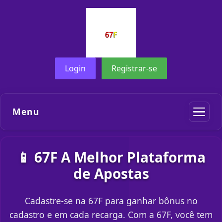
Login
Registrar-se
Menu
📱 67F A Melhor Plataforma
de Apostas
Cadastre-se na 67F para ganhar bônus no
cadastro e em cada recarga. Com a 67F, você tem