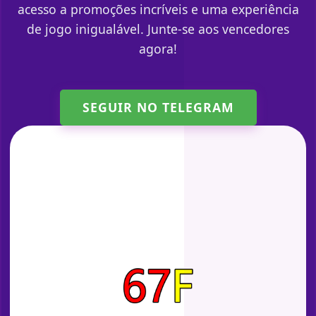
acesso a promoções incríveis e uma experiência
de jogo inigualável. Junte-se aos vencedores
agora!
SEGUIR NO TELEGRAM