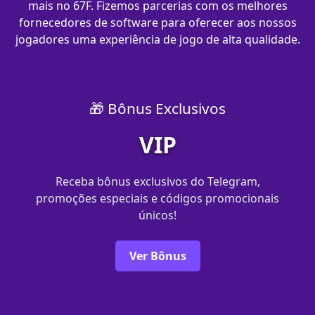
mais no 67F. Fizemos parcerias com os melhores
fornecedores de software para oferecer aos nossos
jogadores uma experiência de jogo de alta qualidade.
🎁 Bônus Exclusivos
VIP
Receba bônus exclusivos do Telegram,
promoções especiais e códigos promocionais
únicos!
Ver Bônus