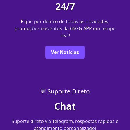
24/7
Fique por dentro de todas as novidades,
promoções e eventos da 66GG APP em tempo
real!
Ver Notícias
💬 Suporte Direto
Chat
Suporte direto via Telegram, respostas rápidas e
atendimento personalizado!