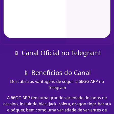
📱 Canal Oficial no Telegram!
📱 Benefícios do Canal
Descubra as vantagens de seguir a 66GG APP no
Telegram
A 66GG APP tem uma grande variedade de jogos de
cassino, incluindo blackjack, roleta, dragon tiger, bacará
e pôquer, bem como uma variedade de variantes de