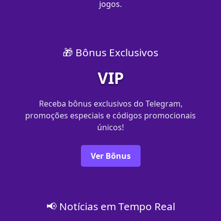
jogos.
🎁 Bônus Exclusivos
VIP
Receba bônus exclusivos do Telegram,
promoções especiais e códigos promocionais
únicos!
Ver Bônus
📢 Notícias em Tempo Real