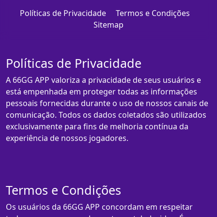
Políticas de Privacidade
Termos e Condições
Sitemap
Políticas de Privacidade
A 66GG APP valoriza a privacidade de seus usuários e
está empenhada em proteger todas as informações
pessoais fornecidas durante o uso de nossos canais de
comunicação. Todos os dados coletados são utilizados
exclusivamente para fins de melhoria contínua da
experiência de nossos jogadores.
Termos e Condições
Os usuários da 66GG APP concordam em respeitar