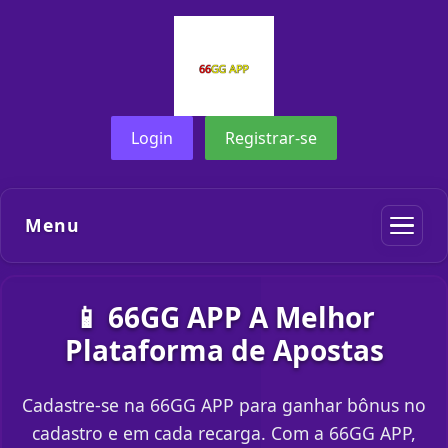
Login
Registrar-se
Menu
📱 66GG APP A Melhor
Plataforma de Apostas
Cadastre-se na 66GG APP para ganhar bônus no
cadastro e em cada recarga. Com a 66GG APP,