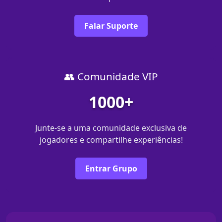
Falar Suporte
👥 Comunidade VIP
1000+
Junte-se a uma comunidade exclusiva de
jogadores e compartilhe experiências!
Entrar Grupo