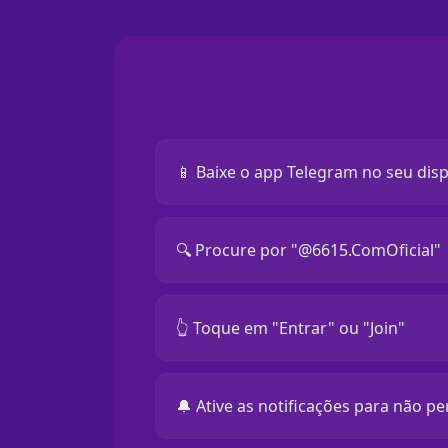
📱 Baixe o app Telegram no seu disp
🔍 Procure por "@6615.ComOficial"
👆 Toque em "Entrar" ou "Join"
🔔 Ative as notificações para não p