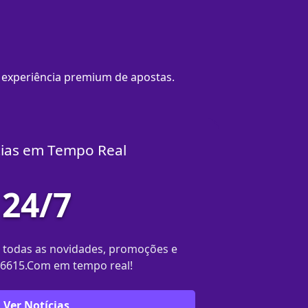
 experiência premium de apostas.
cias em Tempo Real
24/7
e todas as novidades, promoções e
 6615.Com em tempo real!
Ver Notícias