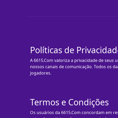
Políticas de Privacida
A 6615.Com valoriza a privacidade de seus 
nossos canais de comunicação. Todos os dad
jogadores.
Termos e Condições
Os usuários da 6615.Com concordam em resp