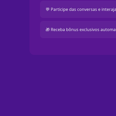
💬 Participe das conversas e interaj
🎁 Receba bônus exclusivos autom