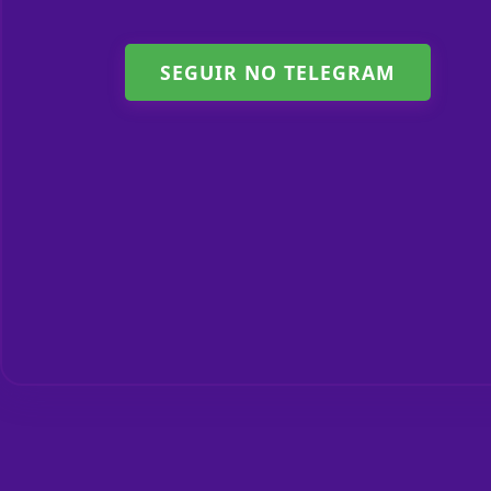
SEGUIR NO TELEGRAM