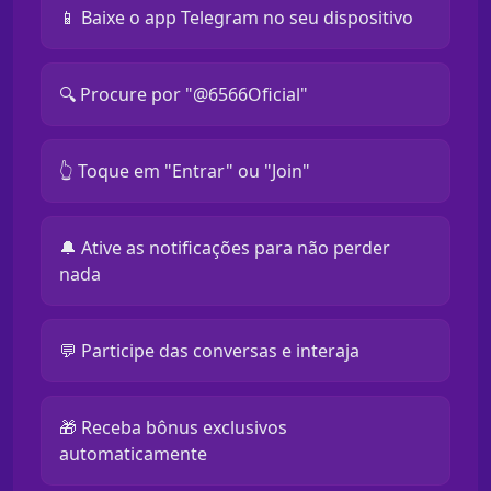
📱 Baixe o app Telegram no seu dispositivo
🔍 Procure por "@6566Oficial"
👆 Toque em "Entrar" ou "Join"
🔔 Ative as notificações para não perder
nada
💬 Participe das conversas e interaja
🎁 Receba bônus exclusivos
automaticamente