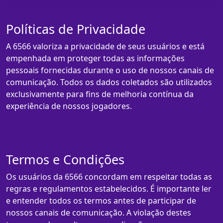
Políticas de Privacidade
A 6566 valoriza a privacidade de seus usuários e está
empenhada em proteger todas as informações
pessoais fornecidas durante o uso de nossos canais de
comunicação. Todos os dados coletados são utilizados
exclusivamente para fins de melhoria contínua da
experiência de nossos jogadores.
Termos e Condições
Os usuários da 6566 concordam em respeitar todas as
regras e regulamentos estabelecidos. É importante ler
e entender todos os termos antes de participar de
nossos canais de comunicação. A violação destes