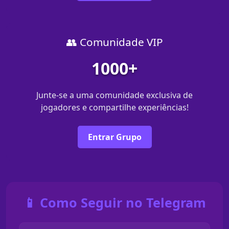
👥 Comunidade VIP
1000+
Junte-se a uma comunidade exclusiva de
jogadores e compartilhe experiências!
Entrar Grupo
📱 Como Seguir no Telegram