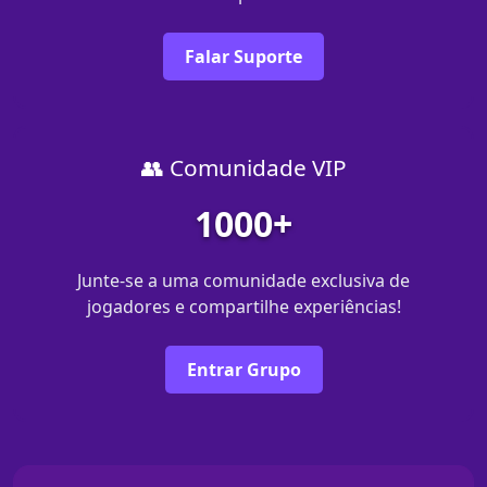
Falar Suporte
👥 Comunidade VIP
1000+
Junte-se a uma comunidade exclusiva de
jogadores e compartilhe experiências!
Entrar Grupo