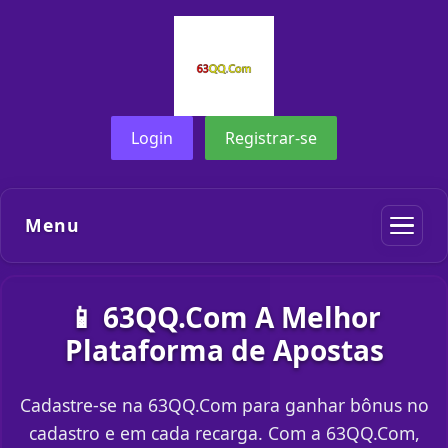
Login
Registrar-se
Menu
📱 63QQ.Com A Melhor
Plataforma de Apostas
Cadastre-se na 63QQ.Com para ganhar bônus no
cadastro e em cada recarga. Com a 63QQ.Com,