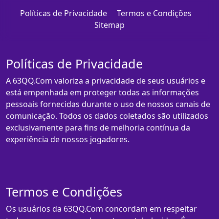
Políticas de Privacidade
Termos e Condições
Sitemap
Políticas de Privacidade
A 63QQ.Com valoriza a privacidade de seus usuários e
está empenhada em proteger todas as informações
pessoais fornecidas durante o uso de nossos canais de
comunicação. Todos os dados coletados são utilizados
exclusivamente para fins de melhoria contínua da
experiência de nossos jogadores.
Termos e Condições
Os usuários da 63QQ.Com concordam em respeitar