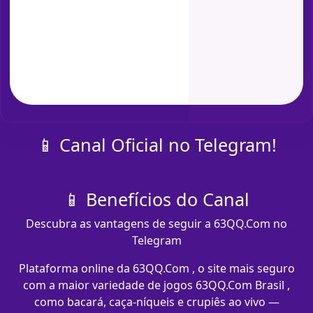
📱 Canal Oficial no Telegram!
📱 Benefícios do Canal
Descubra as vantagens de seguir a 63QQ.Com no
Telegram
Plataforma online da 63QQ.Com , o site mais seguro
com a maior variedade de jogos 63QQ.Com Brasil ,
como bacará, caça-níqueis e crupiês ao vivo —