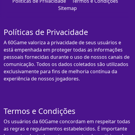
Políticas de Privacidade
Termos e Condições
Sitemap
Políticas de Privacidade
A 60Game valoriza a privacidade de seus usuários e
está empenhada em proteger todas as informações
pessoais fornecidas durante o uso de nossos canais de
comunicação. Todos os dados coletados são utilizados
exclusivamente para fins de melhoria contínua da
experiência de nossos jogadores.
Termos e Condições
Os usuários da 60Game concordam em respeitar todas
as regras e regulamentos estabelecidos. É importante