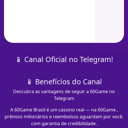
📱 Canal Oficial no Telegram!
📱 Benefícios do Canal
Descubra as vantagens de seguir a 60Game no
Telegram
A 60Game Brasil é um cassino real — na 60Game ,
prêmios milionários e reembolsos aguardam por você,
com garantia de credibilidade.