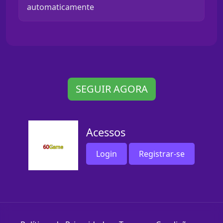
automaticamente
SEGUIR AGORA
Acessos
Login
Registrar-se