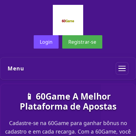
Login
Registrar-se
Menu
📱 60Game A Melhor
Plataforma de Apostas
Cadastre-se na 60Game para ganhar bônus no
cadastro e em cada recarga. Com a 60Game, você