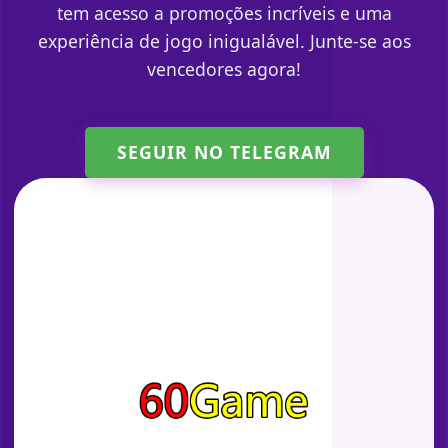
tem acesso a promoções incríveis e uma
experiência de jogo inigualável. Junte-se aos
vencedores agora!
SEGUIR NO TELEGRAM