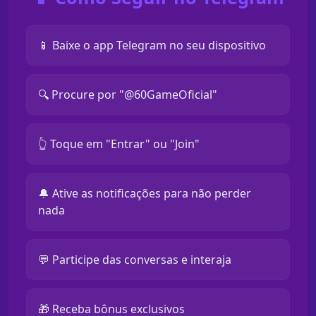
📱 Baixe o app Telegram no seu dispositivo
🔍 Procure por "@60GameOficial"
👆 Toque em "Entrar" ou "Join"
🔔 Ative as notificações para não perder
nada
💬 Participe das conversas e interaja
🎁 Receba bônus exclusivos