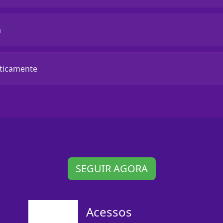
a
aticamente
SEGUIR AGORA
Acessos