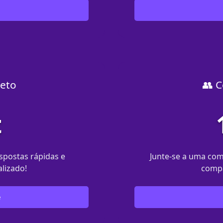
reto
👥 
t
espostas rápidas e
Junte-se a uma com
lizado!
compa
e