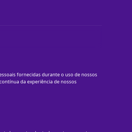
essoais fornecidas durante o uso de nossos
 contínua da experiência de nossos