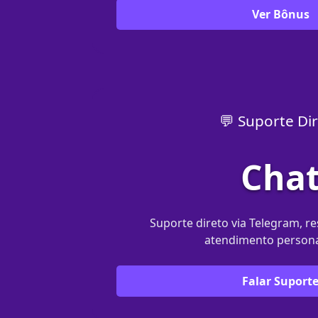
Ver Bônus
💬 Suporte Di
Cha
Suporte direto via Telegram, r
atendimento persona
Falar Suport