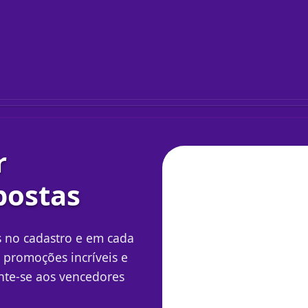
r
postas
s no cadastro e em cada
 promoções incríveis e
unte-se aos vencedores