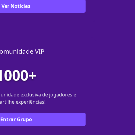
Ver Notícias
Comunidade VIP
1000+
unidade exclusiva de jogadores e
rtilhe experiências!
Entrar Grupo