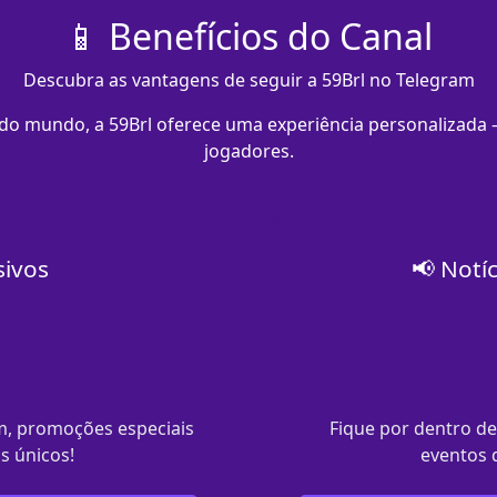
📱 Benefícios do Canal
Descubra as vantagens de seguir a 59Brl no Telegram
o mundo, a 59Brl oferece uma experiência personalizada — a
jogadores.
sivos
📢 Notí
m, promoções especiais
Fique por dentro d
s únicos!
eventos 