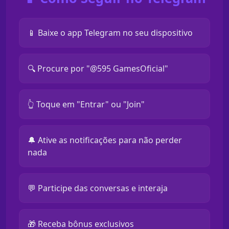
📱 Baixe o app Telegram no seu dispositivo
🔍 Procure por "@595 GamesOficial"
👆 Toque em "Entrar" ou "Join"
🔔 Ative as notificações para não perder
nada
💬 Participe das conversas e interaja
🎁 Receba bônus exclusivos