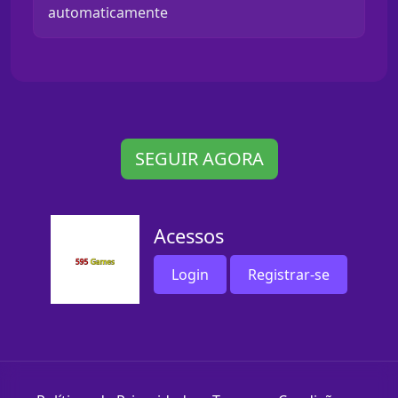
automaticamente
SEGUIR AGORA
Acessos
Login
Registrar-se