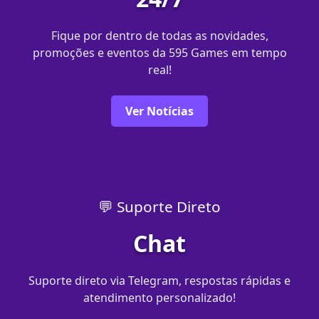
Fique por dentro de todas as novidades,
promoções e eventos da 595 Games em tempo
real!
Ver Notícias
💬 Suporte Direto
Chat
Suporte direto via Telegram, respostas rápidas e
atendimento personalizado!