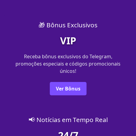
🎁 Bônus Exclusivos
VIP
Receba bônus exclusivos do Telegram,
promoções especiais e códigos promocionais
únicos!
Ver Bônus
📢 Notícias em Tempo Real
24/7