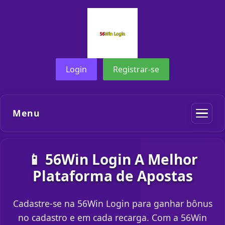
Login
Registrar-se
Menu
📱 56Win Login A Melhor
Plataforma de Apostas
Cadastre-se na 56Win Login para ganhar bônus
no cadastro e em cada recarga. Com a 56Win