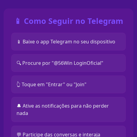
📱 Como Seguir no Telegram
📱 Baixe o app Telegram no seu dispositivo
🔍 Procure por "@56Win LoginOficial"
👆 Toque em "Entrar" ou "Join"
🔔 Ative as notificações para não perder
nada
💬 Participe das conversas e interaja