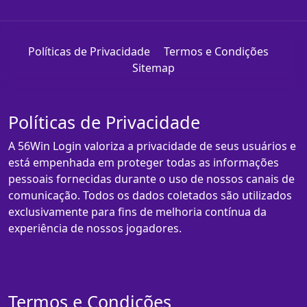
Políticas de Privacidade
Termos e Condições
Sitemap
Políticas de Privacidade
A 56Win Login valoriza a privacidade de seus usuários e
está empenhada em proteger todas as informações
pessoais fornecidas durante o uso de nossos canais de
comunicação. Todos os dados coletados são utilizados
exclusivamente para fins de melhoria contínua da
experiência de nossos jogadores.
Termos e Condições