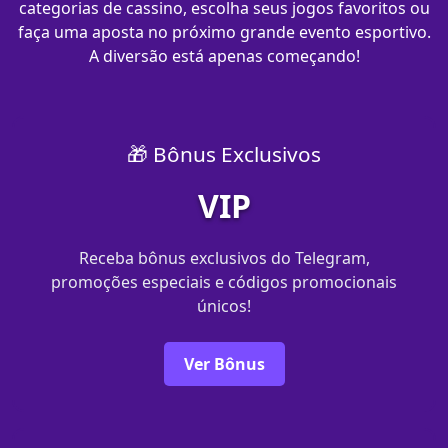
categorias de cassino, escolha seus jogos favoritos ou
faça uma aposta no próximo grande evento esportivo.
A diversão está apenas começando!
🎁 Bônus Exclusivos
VIP
Receba bônus exclusivos do Telegram,
promoções especiais e códigos promocionais
únicos!
Ver Bônus