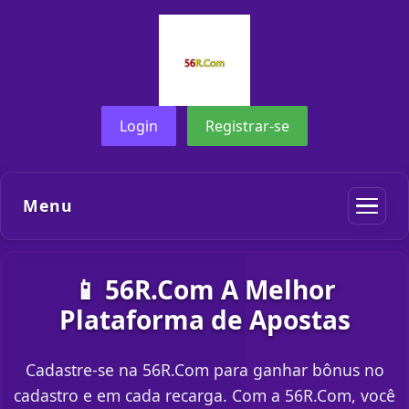
Login
Registrar-se
Menu
📱 56R.Com A Melhor
Plataforma de Apostas
Cadastre-se na 56R.Com para ganhar bônus no
cadastro e em cada recarga. Com a 56R.Com, você