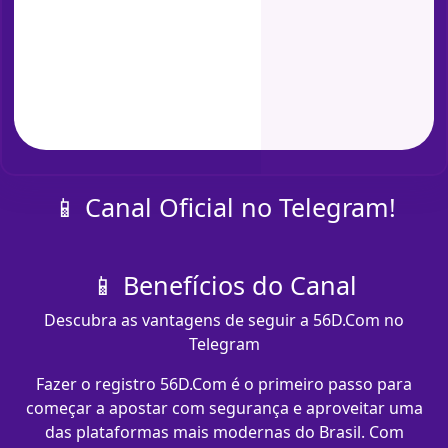
📱 Canal Oficial no Telegram!
📱 Benefícios do Canal
Descubra as vantagens de seguir a 56D.Com no
Telegram
Fazer o registro 56D.Com é o primeiro passo para
começar a apostar com segurança e aproveitar uma
das plataformas mais modernas do Brasil. Com