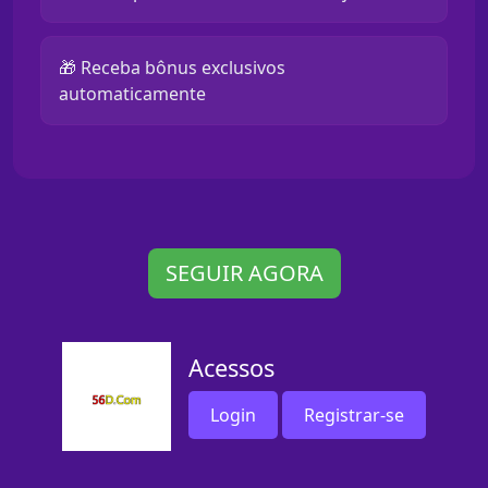
🎁 Receba bônus exclusivos
automaticamente
SEGUIR AGORA
Acessos
Login
Registrar-se