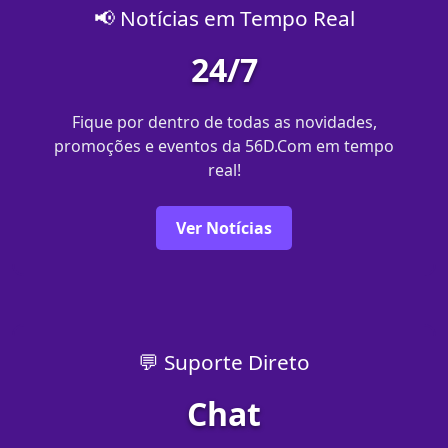
📢 Notícias em Tempo Real
24/7
Fique por dentro de todas as novidades,
promoções e eventos da 56D.Com em tempo
real!
Ver Notícias
💬 Suporte Direto
Chat