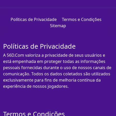
Políticas de Privacidade
Termos e Condições
Sitemap
Políticas de Privacidade
A 56D.Com valoriza a privacidade de seus usuários e
está empenhada em proteger todas as informações
pessoais fornecidas durante o uso de nossos canais de
comunicação. Todos os dados coletados são utilizados
exclusivamente para fins de melhoria contínua da
experiência de nossos jogadores.
Termos e Condições