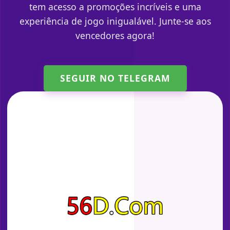
tem acesso a promoções incríveis e uma
experiência de jogo inigualável. Junte-se aos
vencedores agora!
SEGUIR NO TELEGRAM