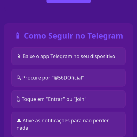
📱 Como Seguir no Telegram
📱 Baixe o app Telegram no seu dispositivo
🔍 Procure por "@56DOficial"
👆 Toque em "Entrar" ou "Join"
🔔 Ative as notificações para não perder
nada