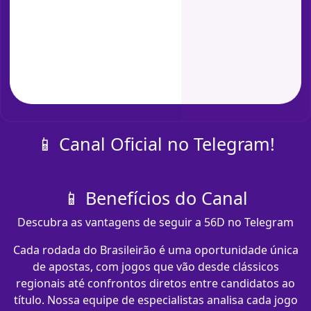
📱 Canal Oficial no Telegram!
📱 Benefícios do Canal
Descubra as vantagens de seguir a 56D no Telegram
Cada rodada do Brasileirão é uma oportunidade única
de apostas, com jogos que vão desde clássicos
regionais até confrontos diretos entre candidatos ao
título. Nossa equipe de especialistas analisa cada jogo