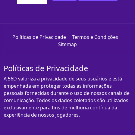
Políticas de Privacidade
Termos e Condições
Sitemap
Políticas de Privacidade
A 56D valoriza a privacidade de seus usuários e está
empenhada em proteger todas as informações
pessoais fornecidas durante o uso de nossos canais de
comunicação. Todos os dados coletados são utilizados
exclusivamente para fins de melhoria contínua da
experiência de nossos jogadores.