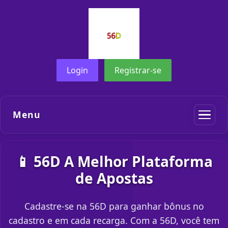
Login
Registrar-se
Menu
📱 56D A Melhor Plataforma
de Apostas
Cadastre-se na 56D para ganhar bônus no
cadastro e em cada recarga. Com a 56D, você tem