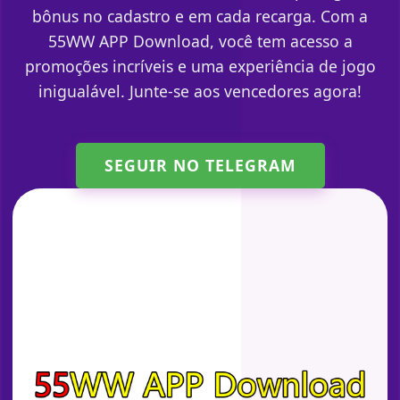
bônus no cadastro e em cada recarga. Com a
55WW APP Download, você tem acesso a
promoções incríveis e uma experiência de jogo
inigualável. Junte-se aos vencedores agora!
SEGUIR NO TELEGRAM