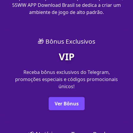
55WW APP Download Brasil se dedica a criar um
ambiente de jogo de alto padrão.
🎁 Bônus Exclusivos
VIP
Receba bônus exclusivos do Telegram,
promoções especiais e códigos promocionais
únicos!
Ver Bônus