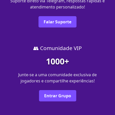
Suporte direto via Telegram, respostas rápidas e
atendimento personalizado!
Falar Suporte
👥 Comunidade VIP
1000+
Junte-se a uma comunidade exclusiva de
jogadores e compartilhe experiências!
Entrar Grupo