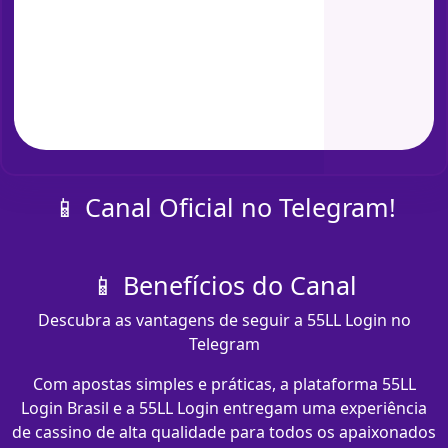
📱 Canal Oficial no Telegram!
📱 Benefícios do Canal
Descubra as vantagens de seguir a 55LL Login no
Telegram
Com apostas simples e práticas, a plataforma 55LL
Login Brasil e a 55LL Login entregam uma experiência
de cassino de alta qualidade para todos os apaixonados