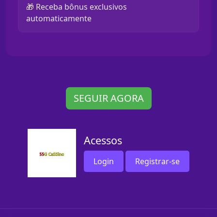
🎁 Receba bônus exclusivos
automaticamente
SEGUIR AGORA
Acessos
Login
Registrar-se