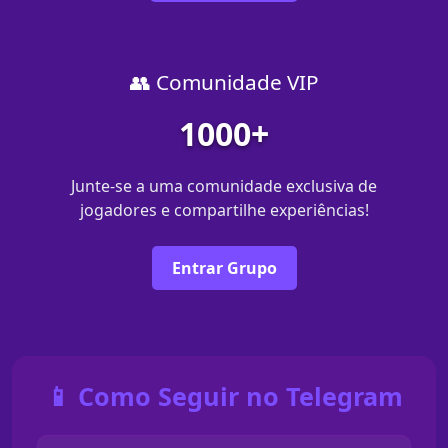
👥 Comunidade VIP
1000+
Junte-se a uma comunidade exclusiva de
jogadores e compartilhe experiências!
Entrar Grupo
📱 Como Seguir no Telegram