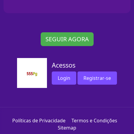
SEGUIR AGORA
Acessos
Login
Registrar-se
Políticas de Privacidade
Termos e Condições
Sitemap