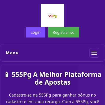
Login
Registrar-se
Menu
📱 555Pg A Melhor Plataforma
de Apostas
Cadastre-se na 555Pg para ganhar bônus no
cadastro e em cada recarga. Com a 555Pg, você