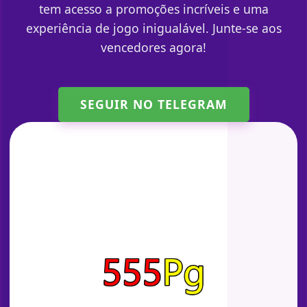
tem acesso a promoções incríveis e uma
experiência de jogo inigualável. Junte-se aos
vencedores agora!
SEGUIR NO TELEGRAM