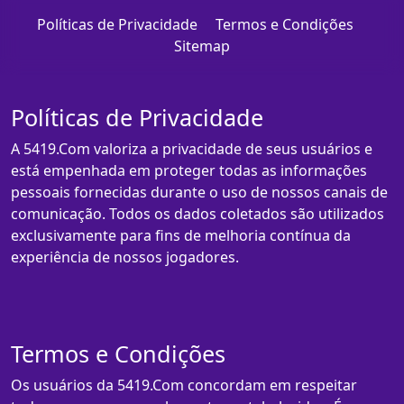
Políticas de Privacidade
Termos e Condições
Sitemap
Políticas de Privacidade
A 5419.Com valoriza a privacidade de seus usuários e
está empenhada em proteger todas as informações
pessoais fornecidas durante o uso de nossos canais de
comunicação. Todos os dados coletados são utilizados
exclusivamente para fins de melhoria contínua da
experiência de nossos jogadores.
Termos e Condições
Os usuários da 5419.Com concordam em respeitar