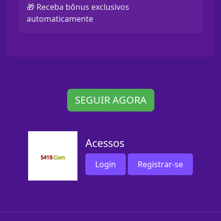
🎁 Receba bônus exclusivos
automaticamente
SEGUIR AGORA
Acessos
Login
Registrar-se