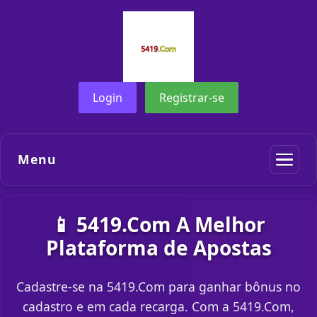
Login
Registrar-se
Menu
📱 5419.Com A Melhor
Plataforma de Apostas
Cadastre-se na 5419.Com para ganhar bônus no
cadastro e em cada recarga. Com a 5419.Com,