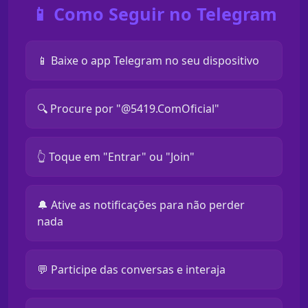
📱 Como Seguir no Telegram
📱 Baixe o app Telegram no seu dispositivo
🔍 Procure por "@5419.ComOficial"
👆 Toque em "Entrar" ou "Join"
🔔 Ative as notificações para não perder
nada
💬 Participe das conversas e interaja