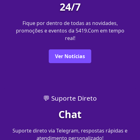
24/7
Fique por dentro de todas as novidades,
promoções e eventos da 5419.Com em tempo
real!
Ver Notícias
💬 Suporte Direto
Chat
Suporte direto via Telegram, respostas rápidas e
atendimento personalizado!