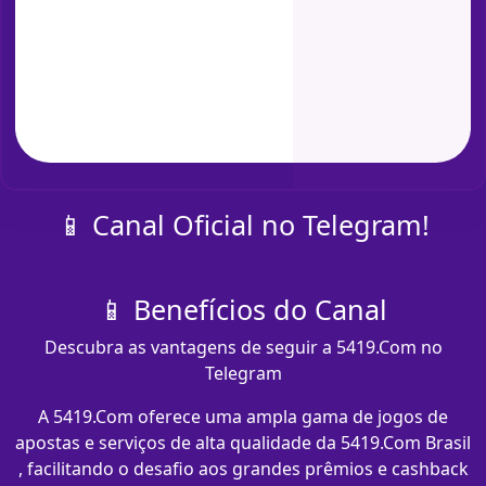
📱 Canal Oficial no Telegram!
📱 Benefícios do Canal
Descubra as vantagens de seguir a 5419.Com no
Telegram
A 5419.Com oferece uma ampla gama de jogos de
apostas e serviços de alta qualidade da 5419.Com Brasil
, facilitando o desafio aos grandes prêmios e cashback