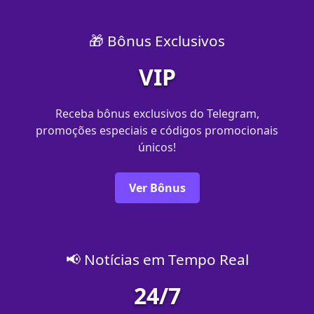
🎁 Bônus Exclusivos
VIP
Receba bônus exclusivos do Telegram,
promoções especiais e códigos promocionais
únicos!
Ver Bônus
📢 Notícias em Tempo Real
24/7