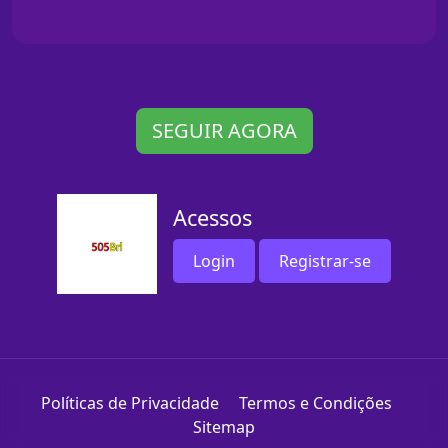
SEGUIR AGORA
Acessos
Login
Registrar-se
Políticas de Privacidade
Termos e Condições
Sitemap