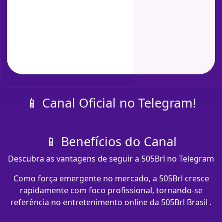
📱 Canal Oficial no Telegram!
📱 Benefícios do Canal
Descubra as vantagens de seguir a 505Brl no Telegram
Como força emergente no mercado, a 505Brl cresce
rapidamente com foco profissional, tornando-se
referência no entretenimento online da 505Brl Brasil .