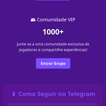
👥 Comunidade VIP
1000+
Junte-se a uma comunidade exclusiva de
jogadores e compartilhe experiências!
Entrar Grupo
📱 Como Seguir no Telegram