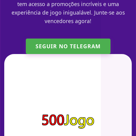
tem acesso a promoções incríveis e uma
experiência de jogo inigualável. Junte-se aos
vencedores agora!
SEGUIR NO TELEGRAM