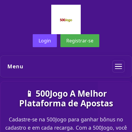
Login
Registrar-se
Menu
📱 500Jogo A Melhor
Plataforma de Apostas
Cadastre-se na 500Jogo para ganhar bônus no
cadastro e em cada recarga. Com a 500Jogo, você