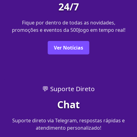
24/7
Fique por dentro de todas as novidades,
promoções e eventos da 500Jogo em tempo real!
Ver Notícias
💬 Suporte Direto
Chat
Suporte direto via Telegram, respostas rápidas e
atendimento personalizado!