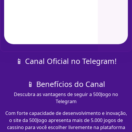
📱 Canal Oficial no Telegram!
📱 Benefícios do Canal
Descubra as vantagens de seguir a 500Jogo no
Telegram
Com forte capacidade de desenvolvimento e inovação,
o site da 500Jogo apresenta mais de 5.000 jogos de
cassino para você escolher livremente na plataforma