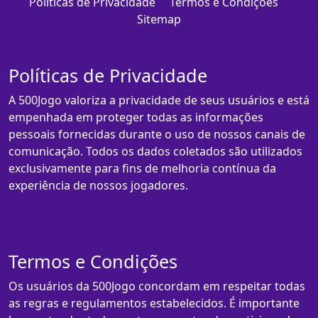
Políticas de Privacidade
Termos e Condições
Sitemap
Políticas de Privacidade
A 500Jogo valoriza a privacidade de seus usuários e está
empenhada em proteger todas as informações
pessoais fornecidas durante o uso de nossos canais de
comunicação. Todos os dados coletados são utilizados
exclusivamente para fins de melhoria contínua da
experiência de nossos jogadores.
Termos e Condições
Os usuários da 500Jogo concordam em respeitar todas
as regras e regulamentos estabelecidos. É importante