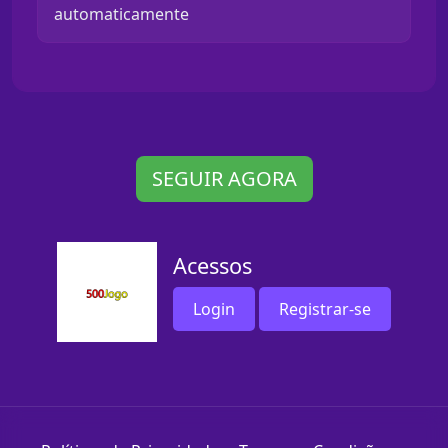
automaticamente
SEGUIR AGORA
Acessos
Login
Registrar-se