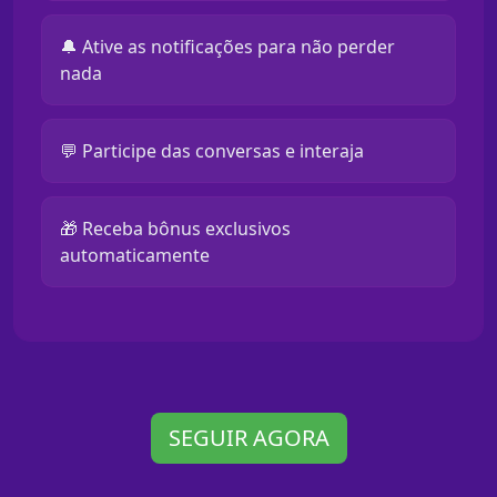
🔔 Ative as notificações para não perder
nada
💬 Participe das conversas e interaja
🎁 Receba bônus exclusivos
automaticamente
SEGUIR AGORA