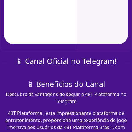
📱 Canal Oficial no Telegram!
📱 Benefícios do Canal
Descubra as vantagens de seguir a 48T Plataforma no
Telegram
48T Plataforma , esta impressionante plataforma de
entretenimento, proporciona uma experiência de jogo
imersiva aos usuários da 48T Plataforma Brasil , com