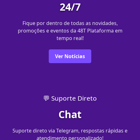
24/7
Fique por dentro de todas as novidades,
promoções e eventos da 48T Plataforma em
tempo real!
Ver Notícias
💬 Suporte Direto
Chat
Suporte direto via Telegram, respostas rápidas e
atendimento personalizado!