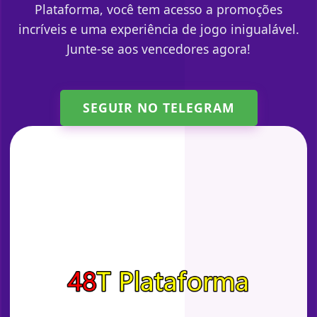
Plataforma, você tem acesso a promoções
incríveis e uma experiência de jogo inigualável.
Junte-se aos vencedores agora!
SEGUIR NO TELEGRAM