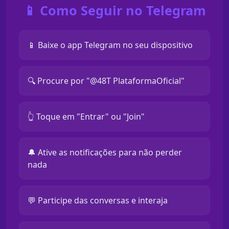
📱 Como Seguir no Telegram
📱 Baixe o app Telegram no seu dispositivo
🔍 Procure por "@48T PlataformaOficial"
👆 Toque em "Entrar" ou "Join"
🔔 Ative as notificações para não perder
nada
💬 Participe das conversas e interaja