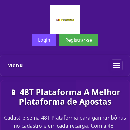
Login
Registrar-se
Menu
📱 48T Plataforma A Melhor
Plataforma de Apostas
Cadastre-se na 48T Plataforma para ganhar bônus
no cadastro e em cada recarga. Com a 48T