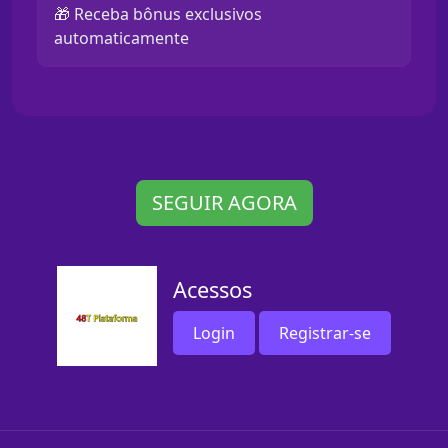
🎁 Receba bônus exclusivos
automaticamente
SEGUIR AGORA
Acessos
Login
Registrar-se