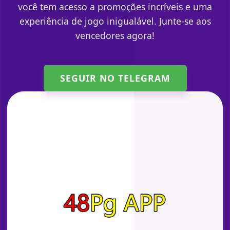
você tem acesso a promoções incríveis e uma
experiência de jogo inigualável. Junte-se aos
vencedores agora!
SEGUIR NO TELEGRAM