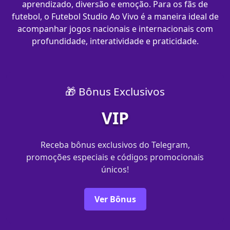
aprendizado, diversão e emoção. Para os fãs de
futebol, o Futebol Studio Ao Vivo é a maneira ideal de
acompanhar jogos nacionais e internacionais com
profundidade, interatividade e praticidade.
🎁 Bônus Exclusivos
VIP
Receba bônus exclusivos do Telegram,
promoções especiais e códigos promocionais
únicos!
Ver Bônus