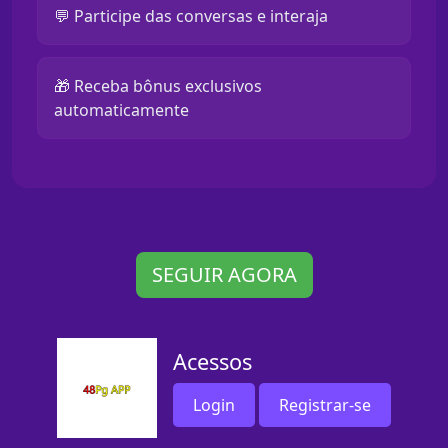
💬 Participe das conversas e interaja
🎁 Receba bônus exclusivos
automaticamente
SEGUIR AGORA
Acessos
Login
Registrar-se