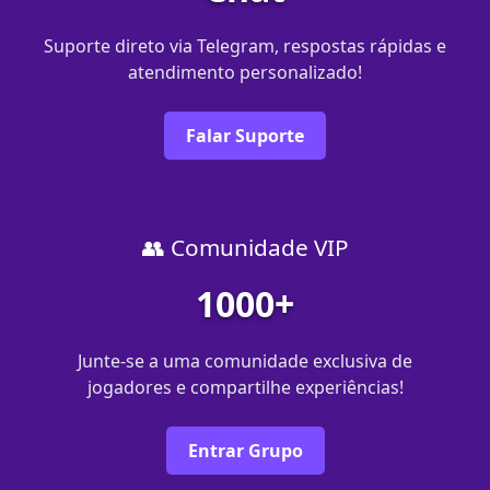
Suporte direto via Telegram, respostas rápidas e
atendimento personalizado!
Falar Suporte
👥 Comunidade VIP
1000+
Junte-se a uma comunidade exclusiva de
jogadores e compartilhe experiências!
Entrar Grupo