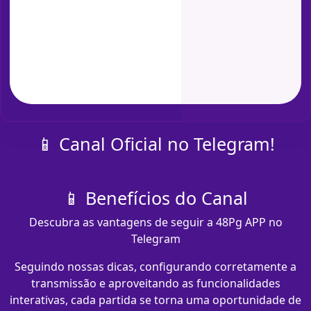
📱 Canal Oficial no Telegram!
📱 Benefícios do Canal
Descubra as vantagens de seguir a 48Pg APP no
Telegram
Seguindo nossas dicas, configurando corretamente a
transmissão e aproveitando as funcionalidades
interativas, cada partida se torna uma oportunidade de