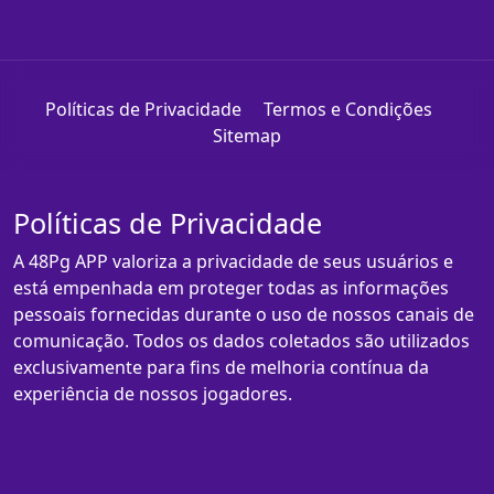
Políticas de Privacidade
Termos e Condições
Sitemap
Políticas de Privacidade
A 48Pg APP valoriza a privacidade de seus usuários e
está empenhada em proteger todas as informações
pessoais fornecidas durante o uso de nossos canais de
comunicação. Todos os dados coletados são utilizados
exclusivamente para fins de melhoria contínua da
experiência de nossos jogadores.