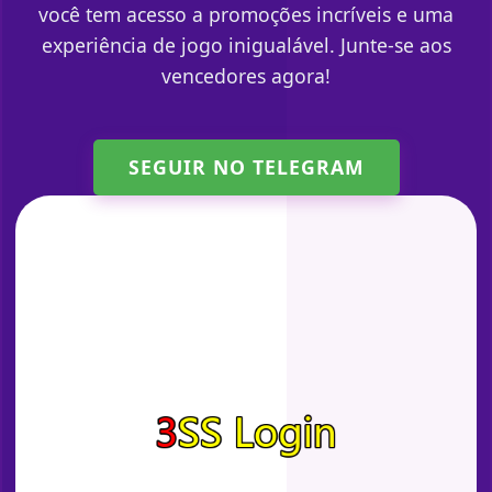
você tem acesso a promoções incríveis e uma
experiência de jogo inigualável. Junte-se aos
vencedores agora!
SEGUIR NO TELEGRAM