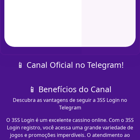
📱 Canal Oficial no Telegram!
📱 Benefícios do Canal
Descubra as vantagens de seguir a 3SS Login no
Telegram
O 3SS Login é um excelente cassino online. Com o 3SS
Login registro, você acessa uma grande variedade de
jogos e promoções imperdíveis. O atendimento ao