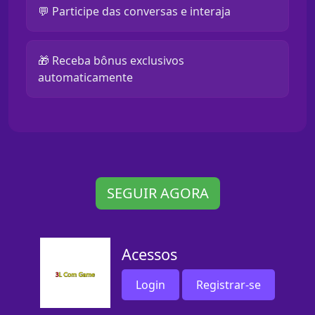
💬 Participe das conversas e interaja
🎁 Receba bônus exclusivos
automaticamente
SEGUIR AGORA
Acessos
Login
Registrar-se