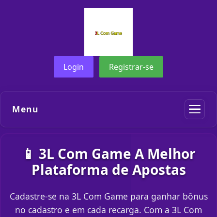
Login
Registrar-se
Menu
📱 3L Com Game A Melhor
Plataforma de Apostas
Cadastre-se na 3L Com Game para ganhar bônus
no cadastro e em cada recarga. Com a 3L Com