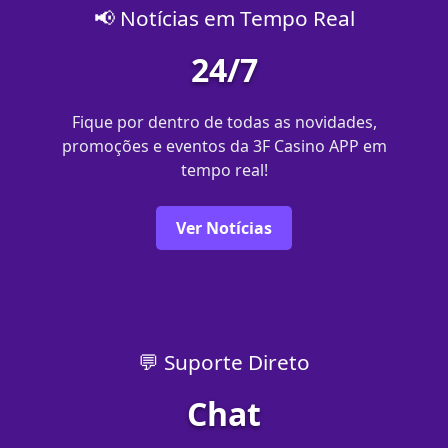
📢 Notícias em Tempo Real
24/7
Fique por dentro de todas as novidades,
promoções e eventos da 3F Casino APP em
tempo real!
Ver Notícias
💬 Suporte Direto
Chat