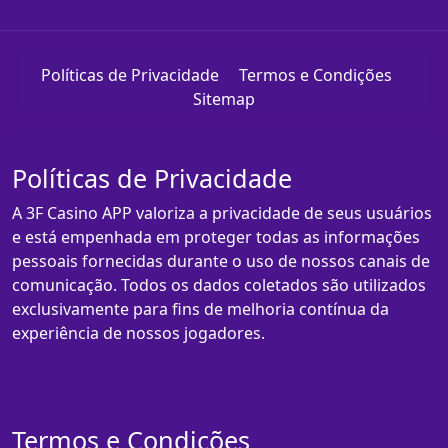
Políticas de Privacidade
Termos e Condições
Sitemap
Políticas de Privacidade
A 3F Casino APP valoriza a privacidade de seus usuários
e está empenhada em proteger todas as informações
pessoais fornecidas durante o uso de nossos canais de
comunicação. Todos os dados coletados são utilizados
exclusivamente para fins de melhoria contínua da
experiência de nossos jogadores.
Termos e Condições