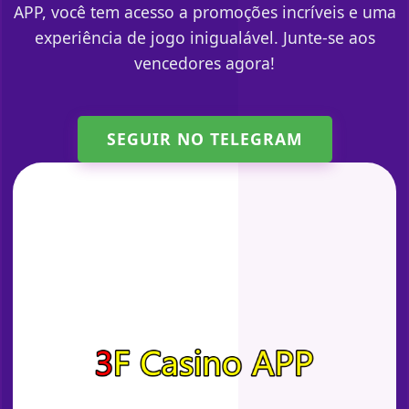
APP, você tem acesso a promoções incríveis e uma
experiência de jogo inigualável. Junte-se aos
vencedores agora!
SEGUIR NO TELEGRAM