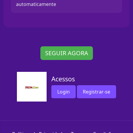
automaticamente
SEGUIR AGORA
Acessos
Login
Registrar-se