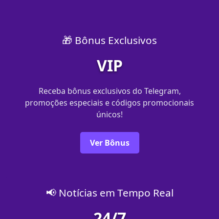
🎁 Bônus Exclusivos
VIP
Receba bônus exclusivos do Telegram,
promoções especiais e códigos promocionais
únicos!
Ver Bônus
📢 Notícias em Tempo Real
24/7