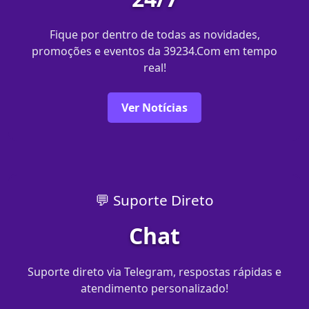
Fique por dentro de todas as novidades,
promoções e eventos da 39234.Com em tempo
real!
Ver Notícias
💬 Suporte Direto
Chat
Suporte direto via Telegram, respostas rápidas e
atendimento personalizado!