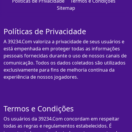
Políticas de Privacidade
Termos e Condições
Sitemap
Políticas de Privacidade
A 39234.Com valoriza a privacidade de seus usuários e
está empenhada em proteger todas as informações
pessoais fornecidas durante o uso de nossos canais de
comunicação. Todos os dados coletados são utilizados
exclusivamente para fins de melhoria contínua da
experiência de nossos jogadores.
Termos e Condições
Os usuários da 39234.Com concordam em respeitar
todas as regras e regulamentos estabelecidos. É