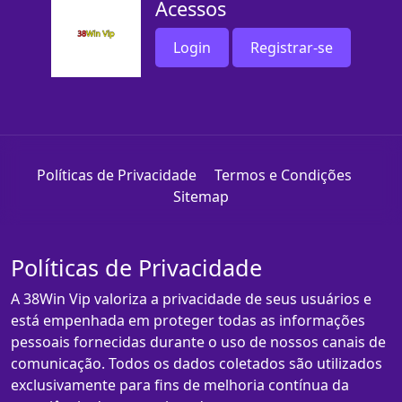
Acessos
Login
Registrar-se
Políticas de Privacidade
Termos e Condições
Sitemap
Políticas de Privacidade
A 38Win Vip valoriza a privacidade de seus usuários e
está empenhada em proteger todas as informações
pessoais fornecidas durante o uso de nossos canais de
comunicação. Todos os dados coletados são utilizados
exclusivamente para fins de melhoria contínua da