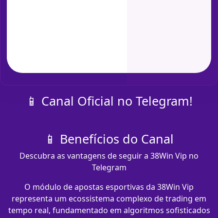
📱 Canal Oficial no Telegram!
📱 Benefícios do Canal
Descubra as vantagens de seguir a 38Win Vip no
Telegram
O módulo de apostas esportivas da 38Win Vip
representa um ecossistema complexo de trading em
tempo real, fundamentado em algoritmos sofisticados