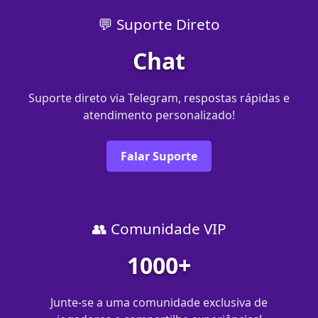
💬 Suporte Direto
Chat
Suporte direto via Telegram, respostas rápidas e
atendimento personalizado!
Falar Suporte
👥 Comunidade VIP
1000+
Junte-se a uma comunidade exclusiva de