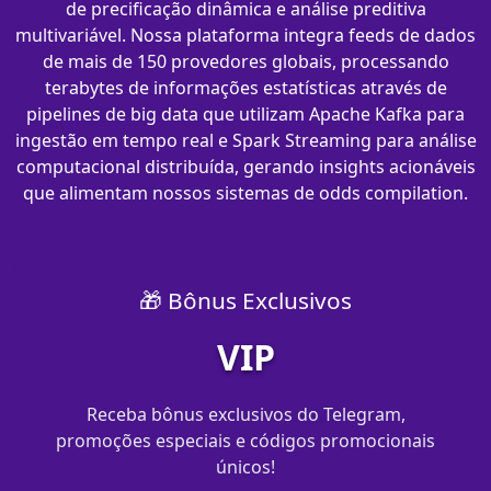
de precificação dinâmica e análise preditiva
multivariável. Nossa plataforma integra feeds de dados
de mais de 150 provedores globais, processando
terabytes de informações estatísticas através de
pipelines de big data que utilizam Apache Kafka para
ingestão em tempo real e Spark Streaming para análise
computacional distribuída, gerando insights acionáveis
que alimentam nossos sistemas de odds compilation.
🎁 Bônus Exclusivos
VIP
Receba bônus exclusivos do Telegram,
promoções especiais e códigos promocionais
únicos!