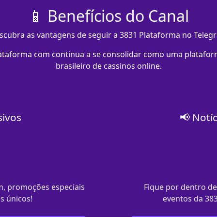
📱 Benefícios do Canal
scubra as vantagens de seguir a 3831 Plataforma no Teleg
ataforma com​ continua a se consolidar como uma plataform
brasileiro de cassinos online.
sivos
📢 Notí
m, promoções especiais
Fique por dentro d
s únicos!
eventos da 38