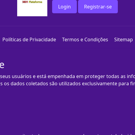
Login
Registrar-se
Políticas de Privacidade
Termos e Condições
Sitemap
de
e seus usuários e está empenhada em proteger todas as in
 os dados coletados são utilizados exclusivamente para fi