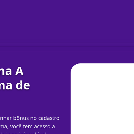
ma A
ma de
anhar bônus no cadastro
ma, você tem acesso a