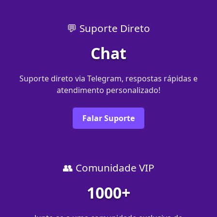
💬 Suporte Direto
Chat
Suporte direto via Telegram, respostas rápidas e
atendimento personalizado!
Falar Suporte
👥 Comunidade VIP
1000+