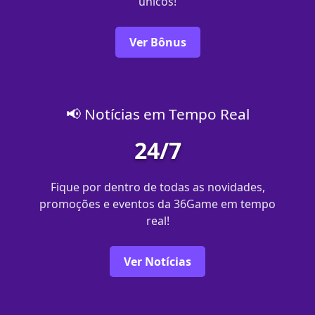
únicos!
Ver Bônus
📢 Notícias em Tempo Real
24/7
Fique por dentro de todas as novidades,
promoções e eventos da 36Game em tempo
real!
Ver Notícias