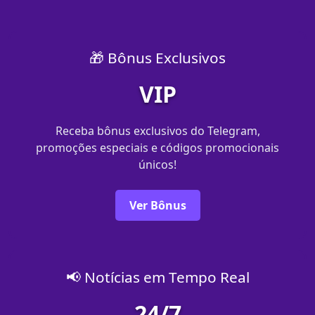
🎁 Bônus Exclusivos
VIP
Receba bônus exclusivos do Telegram,
promoções especiais e códigos promocionais
únicos!
Ver Bônus
📢 Notícias em Tempo Real
24/7