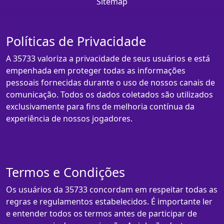
Sitemap
Políticas de Privacidade
A 35733 valoriza a privacidade de seus usuários e está
empenhada em proteger todas as informações
pessoais fornecidas durante o uso de nossos canais de
comunicação. Todos os dados coletados são utilizados
exclusivamente para fins de melhoria contínua da
experiência de nossos jogadores.
Termos e Condições
Os usuários da 35733 concordam em respeitar todas as
regras e regulamentos estabelecidos. É importante ler
e entender todos os termos antes de participar de