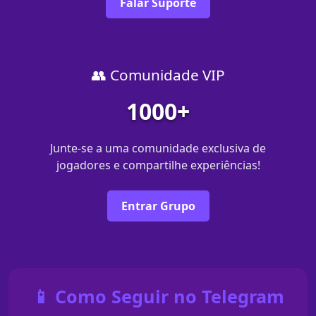
Falar Suporte
👥 Comunidade VIP
1000+
Junte-se a uma comunidade exclusiva de
jogadores e compartilhe experiências!
Entrar Grupo
📱 Como Seguir no Telegram