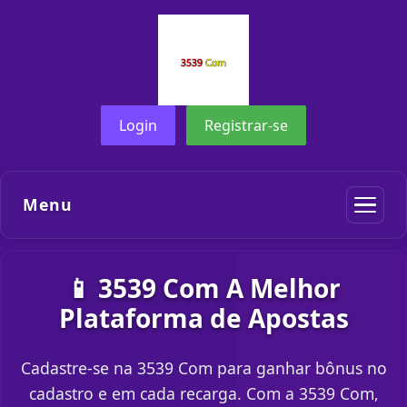
Login
Registrar-se
Menu
📱 3539 Com A Melhor
Plataforma de Apostas
Cadastre-se na 3539 Com para ganhar bônus no
cadastro e em cada recarga. Com a 3539 Com,