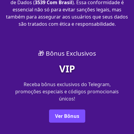
de Dados (
3539 Com Brasil
). Essa conformidade é
essencial não só para evitar sanções legais, mas
também para assegurar aos usuários que seus dados
são tratados com ética e responsabilidade.
🎁 Bônus Exclusivos
VIP
Receba bônus exclusivos do Telegram,
promoções especiais e códigos promocionais
únicos!
Ver Bônus