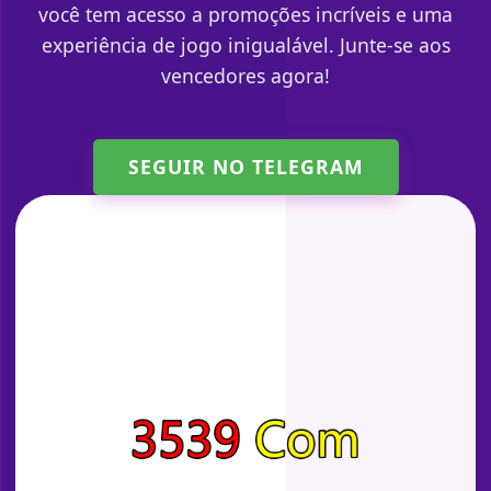
você tem acesso a promoções incríveis e uma
experiência de jogo inigualável. Junte-se aos
vencedores agora!
SEGUIR NO TELEGRAM