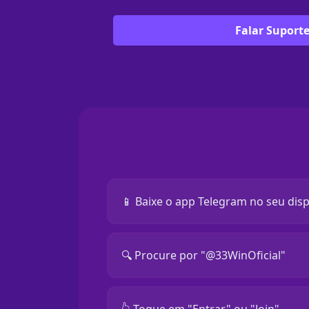
Falar Suport
📱 Baixe o app Telegram no seu disp
🔍 Procure por "@33WinOficial"