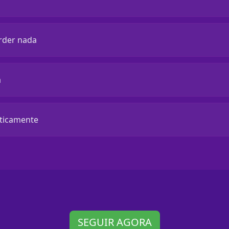
erder nada
a
aticamente
SEGUIR AGORA