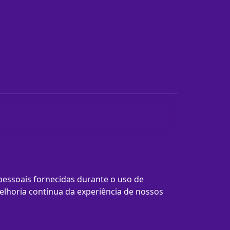
pessoais fornecidas durante o uso de
elhoria contínua da experiência de nossos