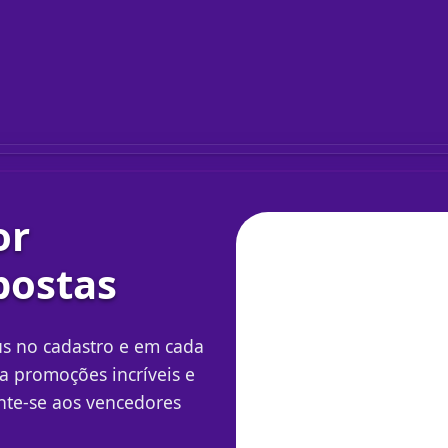
or
postas
s no cadastro e em cada
a promoções incríveis e
unte-se aos vencedores