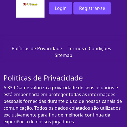
Login
Registrar-se
Políticas de Privacidade
Termos e Condições
Sitemap
Políticas de Privacidade
A 33R Game valoriza a privacidade de seus usuários e
está empenhada em proteger todas as informações
pessoais fornecidas durante o uso de nossos canais de
comunicação. Todos os dados coletados são utilizados
exclusivamente para fins de melhoria contínua da
experiência de nossos jogadores.