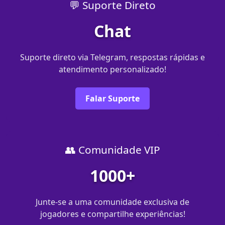
💬 Suporte Direto
Chat
Suporte direto via Telegram, respostas rápidas e
atendimento personalizado!
Falar Suporte
👥 Comunidade VIP
1000+
Junte-se a uma comunidade exclusiva de
jogadores e compartilhe experiências!