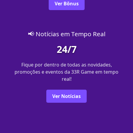
Ver Bônus
📢 Notícias em Tempo Real
24/7
Fique por dentro de todas as novidades,
promoções e eventos da 33R Game em tempo
real!
Ver Notícias