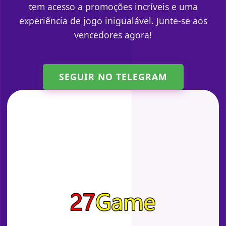
tem acesso a promoções incríveis e uma
experiência de jogo inigualável. Junte-se aos
vencedores agora!
SEGUIR NO TELEGRAM