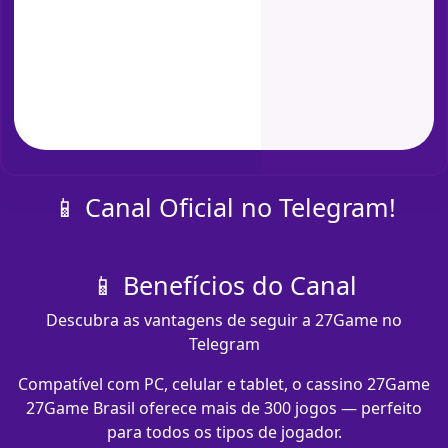
📱 Canal Oficial no Telegram!
📱 Benefícios do Canal
Descubra as vantagens de seguir a 27Game no
Telegram
Compatível com PC, celular e tablet, o cassino 27Game
27Game Brasil oferece mais de 300 jogos — perfeito
para todos os tipos de jogador.