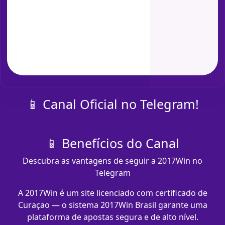
📱 Canal Oficial no Telegram!
📱 Benefícios do Canal
Descubra as vantagens de seguir a 2017Win no
Telegram
A 2017Win é um site licenciado com certificado de
Curaçao — o sistema 2017Win Brasil garante uma
plataforma de apostas segura e de alto nível.