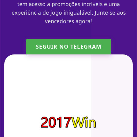
tem acesso a promoções incríveis e uma
experiência de jogo inigualável. Junte-se aos
vencedores agora!
SEGUIR NO TELEGRAM