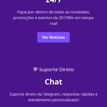
Fique por dentro de todas as novidades,
promoções e eventos da 2017Win em tempo
real!
Ver Notícias
💬 Suporte Direto
Chat
Suporte direto via Telegram, respostas rápidas e
atendimento personalizado!