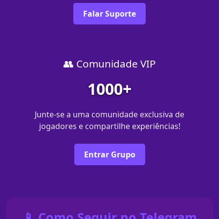
Falar Suporte
👥 Comunidade VIP
1000+
Junte-se a uma comunidade exclusiva de
jogadores e compartilhe experiências!
Entrar Grupo
📱 Como Seguir no Telegram